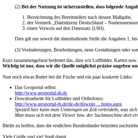
(2)
Bei der Nutzung ist sicherzustellen, dass folgende Anga
Bezeichnung des Bereitstellers nach dessen Maßgabe,
der Vermerk „Datenlizenz Deutschland – Namensnennung 
einen Verweis auf den Datensatz (URI).
Dies gilt nur soweit die datenhaltende Stelle die Angaben 1. bis
(3) Veränderungen, Bearbeitungen, neue Gestaltungen oder so
Kurz zusammengefasst bedeutet das, dass wir Luftbilder, Karten usw. 
Wichtig ist nur, dass wir die Quelle möglichst präzise angeben 
Nun noch etwas Butter bei die Fische und ein paar konkrete Links:
Das Geoportal selbst:
http://www.geoportal-th.de
Downloadseite für Luftbilder und Orthofotos:
http://www.geoportal-th.de/de-de/downlo ... hotos.aspx
Speziell hier kann man Unmengen an Zeit vertrödeln, was sich 
Man muss sich mit dem Viewer bzw. der Suchmaschine dort ers
Bleibt zu hoffen, dass die restlichen Bundesländer beizeiten nachzieh
Viele Grüße und viel Spaß damit