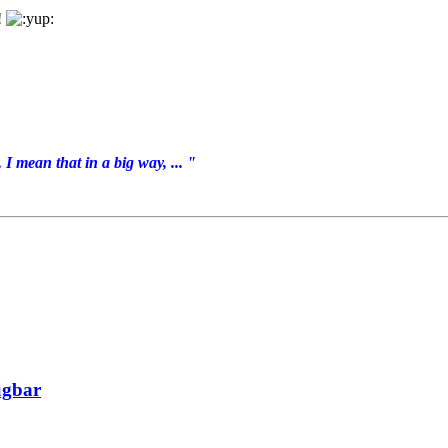
!
I mean that in a big way, ... "
ügbar