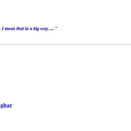
I mean that in a big way, ... "
ügbar