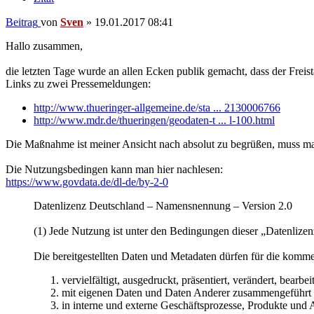
Beitrag
von
Sven
»
19.01.2017 08:41
Hallo zusammen,
die letzten Tage wurde an allen Ecken publik gemacht, dass der Freist
Links zu zwei Pressemeldungen:
http://www.thueringer-allgemeine.de/sta ... 2130006766
http://www.mdr.de/thueringen/geodaten-t ... l-100.html
Die Maßnahme ist meiner Ansicht nach absolut zu begrüßen, muss ma
Die Nutzungsbedingen kann man hier nachlesen:
https://www.govdata.de/dl-de/by-2-0
Datenlizenz Deutschland – Namensnennung – Version 2.0
(1) Jede Nutzung ist unter den Bedingungen dieser „Datenlize
Die bereitgestellten Daten und Metadaten dürfen für die komm
vervielfältigt, ausgedruckt, präsentiert, verändert, bearbe
mit eigenen Daten und Daten Anderer zusammengeführt 
in interne und externe Geschäftsprozesse, Produkte und