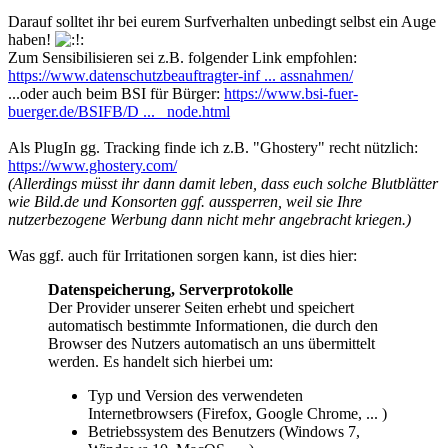
Darauf solltet ihr bei eurem Surfverhalten unbedingt selbst ein Auge
haben!
Zum Sensibilisieren sei z.B. folgender Link empfohlen:
https://www.datenschutzbeauftragter-inf ... assnahmen/
...oder auch beim BSI für Bürger:
https://www.bsi-fuer-
buerger.de/BSIFB/D ... _node.html
Als PlugIn gg. Tracking finde ich z.B. "Ghostery" recht nützlich:
https://www.ghostery.com/
(Allerdings müsst ihr dann damit leben, dass euch solche Blutblätter
wie Bild.de und Konsorten ggf. aussperren, weil sie Ihre
nutzerbezogene Werbung dann nicht mehr angebracht kriegen.)
Was ggf. auch für Irritationen sorgen kann, ist dies hier:
Datenspeicherung, Serverprotokolle
Der Provider unserer Seiten erhebt und speichert
automatisch bestimmte Informationen, die durch den
Browser des Nutzers automatisch an uns übermittelt
werden. Es handelt sich hierbei um:
Typ und Version des verwendeten
Internetbrowsers (Firefox, Google Chrome, ... )
Betriebssystem des Benutzers (Windows 7,