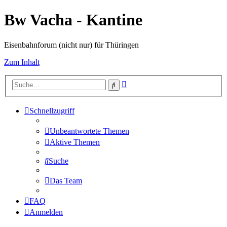
Bw Vacha - Kantine
Eisenbahnforum (nicht nur) für Thüringen
Zum Inhalt
Erweiterte
Suche
Suche
Schnellzugriff
Unbeantwortete Themen
Aktive Themen
Suche
Das Team
FAQ
Anmelden