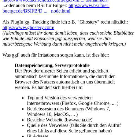
...oder auch beim BSI für Bürger:
https://www.bsi-fuer-
buerger.de/BSIFB/D ... _node.html
Als PlugIn gg. Tracking finde ich z.B. "Ghostery" recht nützlich:
https://www.ghostery.com/
(Allerdings müsst ihr dann damit leben, dass euch solche Blutblätter
wie Bild.de und Konsorten ggf. aussperren, weil sie Ihre
nutzerbezogene Werbung dann nicht mehr angebracht kriegen.)
Was ggf. auch für Irritationen sorgen kann, ist dies hier:
Datenspeicherung, Serverprotokolle
Der Provider unserer Seiten erhebt und speichert
automatisch bestimmte Informationen, die durch den
Browser des Nutzers automatisch an uns übermittelt
werden. Es handelt sich hierbei um:
Typ und Version des verwendeten
Internetbrowsers (Firefox, Google Chrome, ... )
Betriebssystem des Benutzers (Windows 7,
Windows 10, MacOS, ... )
Besuchte Webseite (bw-vacha.de)
Quelle des Verweises (falls Sie durch den Aufruf
eines Links auf diese Seite gefunden haben)
IP-Adresse