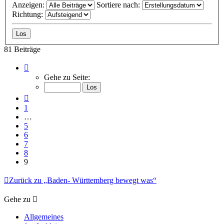
Anzeigen:
Sortiere nach:
Richtung:
81 Beiträge
Seite
9
Gehe zu Seite:
von
9
Vorherige
1
…
5
6
7
8
9
Zurück zu „Baden- Württemberg bewegt was“
Gehe zu
Allgemeines