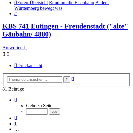
Foren-Übersicht
Rund um die Eisenbahn
Baden-
Württemberg bewegt was
Suche
KBS 741 Eutingen - Freudenstadt ("alte"
Gäubahn/ 4880)
Antworten
Druckansicht
Erweiterte
Suche
Suche
81 Beiträge
Seite
9
Gehe zu Seite:
von
9
Vorherige
1
…