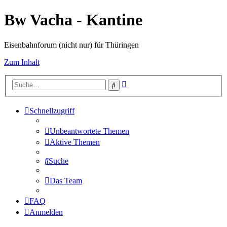
Bw Vacha - Kantine
Eisenbahnforum (nicht nur) für Thüringen
Zum Inhalt
Erweiterte
Suche
Suche
Schnellzugriff
Unbeantwortete Themen
Aktive Themen
Suche
Das Team
FAQ
Anmelden