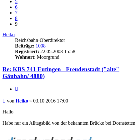
5
6
7
8
9
Heiko
Reichsbahn-Oberdirektor
Beiträge:
1008
Registriert:
22.05.2008 15:58
Wohnort:
Moorgrund
Re: KBS 741 Eutingen - Freudenstadt ("alte"
Gäubahn/ 4880)
Zitat
Beitrag
von
Heiko
»
03.10.2016 17:00
Hallo
Habe nur ein Alltagsbild von der bekannten Brücke bei Dornstetten