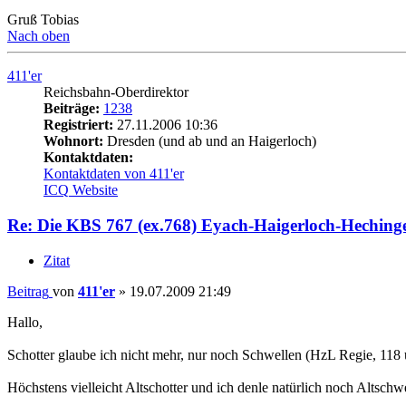
Gruß Tobias
Nach oben
411'er
Reichsbahn-Oberdirektor
Beiträge:
1238
Registriert:
27.11.2006 10:36
Wohnort:
Dresden (und ab und an Haigerloch)
Kontaktdaten:
Kontaktdaten von 411'er
ICQ
Website
Re: Die KBS 767 (ex.768) Eyach-Haigerloch-Heching
Zitat
Beitrag
von
411'er
»
19.07.2009 21:49
Hallo,
Schotter glaube ich nicht mehr, nur noch Schwellen (HzL Regie, 118 un
Höchstens vielleicht Altschotter und ich denle natürlich noch Altschw