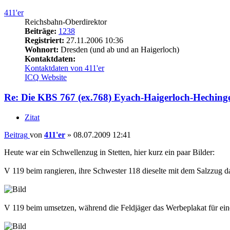
411'er
Reichsbahn-Oberdirektor
Beiträge:
1238
Registriert:
27.11.2006 10:36
Wohnort:
Dresden (und ab und an Haigerloch)
Kontaktdaten:
Kontaktdaten von 411'er
ICQ
Website
Re: Die KBS 767 (ex.768) Eyach-Haigerloch-Heching
Zitat
Beitrag
von
411'er
»
08.07.2009 12:41
Heute war ein Schwellenzug in Stetten, hier kurz ein paar Bilder:
V 119 beim rangieren, ihre Schwester 118 dieselte mit dem Salzzug d
V 119 beim umsetzen, während die Feldjäger das Werbeplakat für e