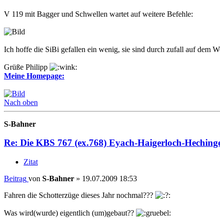
V 119 mit Bagger und Schwellen wartet auf weitere Befehle:
Ich hoffe die SiBi gefallen ein wenig, sie sind durch zufall auf de
Grüße Philipp
Meine Homepage:
Nach oben
S-Bahner
Re: Die KBS 767 (ex.768) Eyach-Haigerloch-Heching
Zitat
Beitrag
von
S-Bahner
»
19.07.2009 18:53
Fahren die Schotterzüge dieses Jahr nochmal???
Was wird(wurde) eigentlich (um)gebaut??