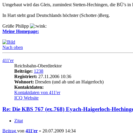
Umgebaut wird das Gleis, zumindest Stetten-Hechingen, die BÜ's in 
In Hart steht grad Deutschlands höchster (Schotter-)Berg.
Grüße Philipp
Meine Homepage:
Nach oben
411'er
Reichsbahn-Oberdirektor
Beiträge:
1238
Registriert:
27.11.2006 10:36
Wohnort:
Dresden (und ab und an Haigerloch)
Kontaktdaten:
Kontaktdaten von 411'er
ICQ
Website
Re: Die KBS 767 (ex.768) Eyach-Haigerloch-Heching
Zitat
Beitrag
von
411'er
»
20.07.2009 14:34