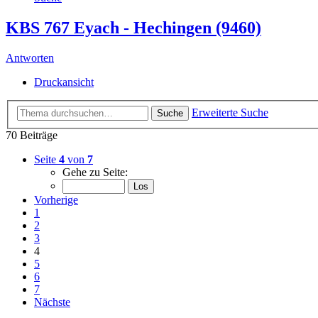
KBS 767 Eyach - Hechingen (9460)
Antworten
Druckansicht
Erweiterte Suche
Suche
70 Beiträge
Seite
4
von
7
Gehe zu Seite:
Vorherige
1
2
3
4
5
6
7
Nächste