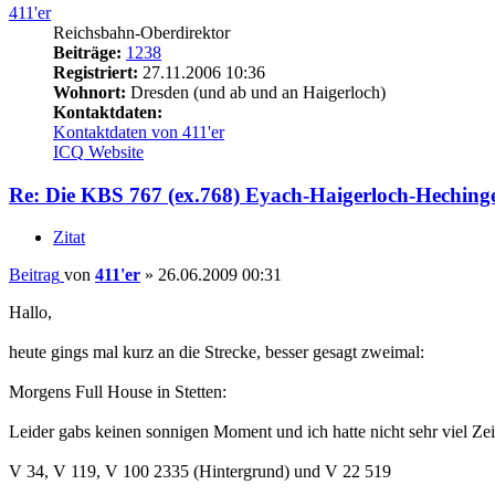
411'er
Reichsbahn-Oberdirektor
Beiträge:
1238
Registriert:
27.11.2006 10:36
Wohnort:
Dresden (und ab und an Haigerloch)
Kontaktdaten:
Kontaktdaten von 411'er
ICQ
Website
Re: Die KBS 767 (ex.768) Eyach-Haigerloch-Heching
Zitat
Beitrag
von
411'er
»
26.06.2009 00:31
Hallo,
heute gings mal kurz an die Strecke, besser gesagt zweimal:
Morgens Full House in Stetten:
Leider gabs keinen sonnigen Moment und ich hatte nicht sehr viel Zei
V 34, V 119, V 100 2335 (Hintergrund) und V 22 519