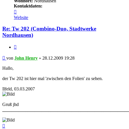
Wohnort:
Nordhausen
Kontaktdaten:
Kontaktdaten
von
Website
John
Henry
Re: Tw 202 (Combino-Duo, Stadtwerke
Nordhausen)
Zitat
Beitrag
von
John Henry
»
28.12.2009 19:28
Hallo,
der Tw 202 ist hier mal 'zwischen den Folien' zu sehen.
Ilfeld, 03.03.2007
Gruß jhd
______________________________________________________
Nach