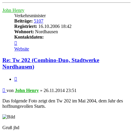
oben
John Henry
Verkehrsminister
Beiträge:
5107
Registriert:
16.10.2006 18:42
Wohnort:
Nordhausen
Kontaktdaten:
Kontaktdaten
von
Website
John
Henry
Re: Tw 202 (Combino-Duo, Stadtwerke
Nordhausen)
Zitat
Beitrag
von
John Henry
»
26.11.2014 23:51
Das folgende Foto zeigt den Tw 202 im Mai 2004, dem Jahr des
hoffnungsvollen Starts.
Gruß jhd
______________________________________________________