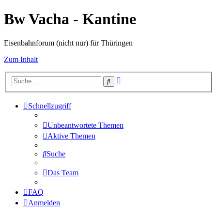
Bw Vacha - Kantine
Eisenbahnforum (nicht nur) für Thüringen
Zum Inhalt
Erweiterte
Suche
Suche
Schnellzugriff
Unbeantwortete Themen
Aktive Themen
Suche
Das Team
FAQ
Anmelden