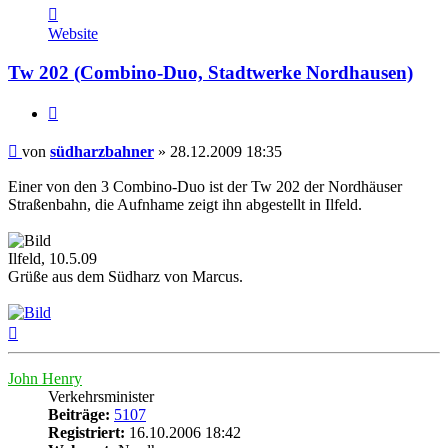
Kontaktdaten
von
Website
südharzbahner
Tw 202 (Combino-Duo, Stadtwerke Nordhausen)
Zitat
Beitrag
von
südharzbahner
»
28.12.2009 18:35
Einer von den 3 Combino-Duo ist der Tw 202 der Nordhäuser
Straßenbahn, die Aufnhame zeigt ihn abgestellt in Ilfeld.
Ilfeld, 10.5.09
Grüße aus dem Südharz von Marcus.
Nach
oben
John Henry
Verkehrsminister
Beiträge:
5107
Registriert:
16.10.2006 18:42