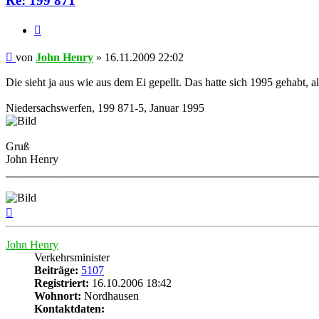
Re: 199 871
Zitat
Beitrag
von
John Henry
»
16.11.2009 22:02
Die sieht ja aus wie aus dem Ei gepellt. Das hatte sich 1995 gehabt, 
Niedersachswerfen, 199 871-5, Januar 1995
Gruß
John Henry
______________________________________________________
Nach
oben
John Henry
Verkehrsminister
Beiträge:
5107
Registriert:
16.10.2006 18:42
Wohnort:
Nordhausen
Kontaktdaten: