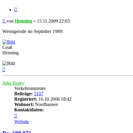
Zitat
Beitrag
von
Henning
»
15.11.2009 22:03
Wernigerode im Septmber 1989:
Gruß
Henning
Nach
oben
John Henry
Verkehrsminister
Beiträge:
5107
Registriert:
16.10.2006 18:42
Wohnort:
Nordhausen
Kontaktdaten:
Kontaktdaten
von
Website
John
Henry