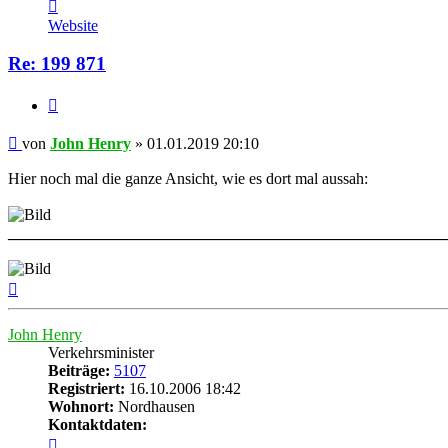
Kontaktdaten
von
Website
John
Henry
Re: 199 871
Zitat
Beitrag
von
John Henry
»
01.01.2019 20:10
Hier noch mal die ganze Ansicht, wie es dort mal aussah:
______________________________________________________
Nach
oben
John Henry
Verkehrsminister
Beiträge:
5107
Registriert:
16.10.2006 18:42
Wohnort:
Nordhausen
Kontaktdaten:
Kontaktdaten