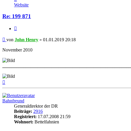
von
Website
John
Henry
Re: 199 871
Zitat
Beitrag
von
John Henry
»
01.01.2019 20:18
November 2010
______________________________________________________
Nach
oben
Bahnfreund
Generaldirektor der DR
Beiträge:
2916
Registriert:
17.07.2008 21:59
Wohnort:
Bettelfahnien