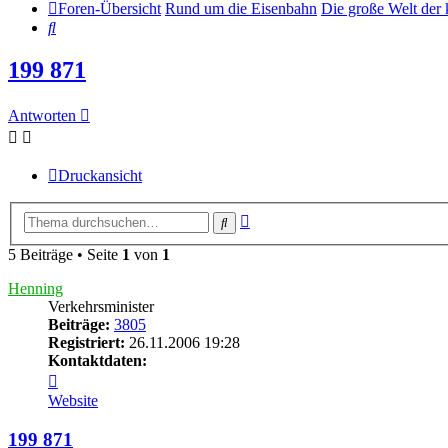
Foren-Übersicht
Rund um die Eisenbahn
Die große Welt der
Suche
199 871
Antworten
Druckansicht
Erweiterte
Suche
Suche
5 Beiträge • Seite
1
von
1
Henning
Verkehrsminister
Beiträge:
3805
Registriert:
26.11.2006 19:28
Kontaktdaten:
Kontaktdaten
von
Website
Henning
199 871