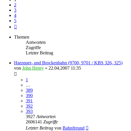
2
3
4
5
Nächste
Themen
Antworten
Zugriffe
Letzter Beitrag
Harzquer- und Brockenbahn (9700, 9701 / KBS 326, 325)
von
John Henry
» 22.04.2007 11:35
1
…
389
390
391
392
393
3927
Antworten
2606141
Zugriffe
Letzter Beitrag
von
Bahnfreund