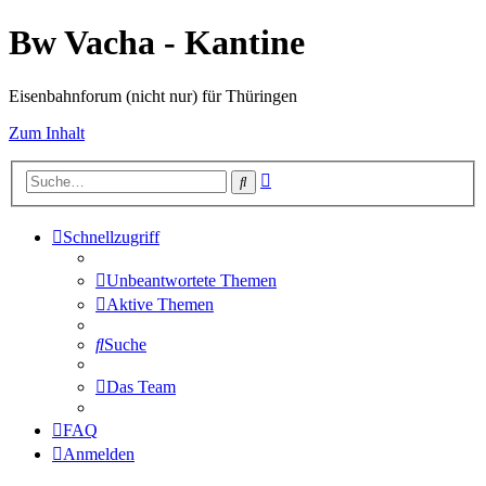
Bw Vacha - Kantine
Eisenbahnforum (nicht nur) für Thüringen
Zum Inhalt
Erweiterte
Suche
Suche
Schnellzugriff
Unbeantwortete Themen
Aktive Themen
Suche
Das Team
FAQ
Anmelden