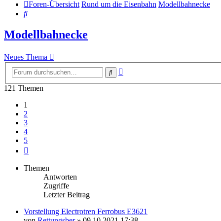
Foren-Übersicht
Rund um die Eisenbahn
Modellbahnecke
Suche
Modellbahnecke
Neues Thema
Erweiterte
Suche
Suche
121 Themen
1
2
3
4
5
Nächste
Themen
Antworten
Zugriffe
Letzter Beitrag
Vorstellung Electrotren Ferrobus E3621
von
Rettungsber
» 09.10.2021 17:38