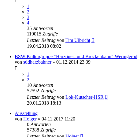
1
2
3
4
35
Antworten
119015
Zugriffe
Letzter Beitrag
von
Tim Ulbricht
19.04.2018 08:02
BSW-Kulturgruppe "Harzquer- und Brockenbahn" Wernigero
von
südharzbahner
» 01.12.2014 23:39
1
2
10
Antworten
52592
Zugriffe
Letzter Beitrag
von
Lok-Kutscher-HSR
20.01.2018 18:13
Ausstellung
von
Holger
» 04.11.2017 11:20
0
Antworten
57388
Zugriffe
Letzter Beitrag
von
Holger