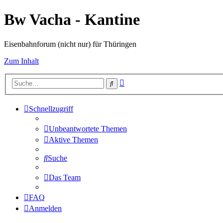
Bw Vacha - Kantine
Eisenbahnforum (nicht nur) für Thüringen
Zum Inhalt
Erweiterte
Suche
Suche
Schnellzugriff
Unbeantwortete Themen
Aktive Themen
Suche
Das Team
FAQ
Anmelden