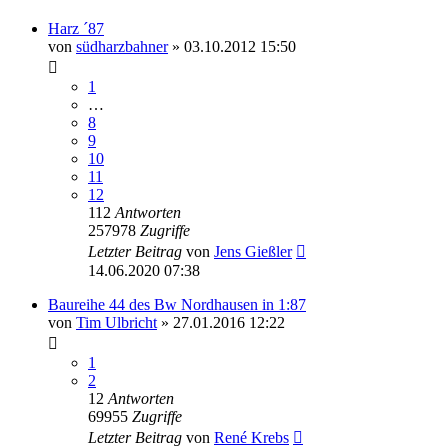
Harz ´87
von
südharzbahner
» 03.10.2012 15:50
1
…
8
9
10
11
12
112
Antworten
257978
Zugriffe
Letzter Beitrag
von
Jens Gießler
14.06.2020 07:38
Baureihe 44 des Bw Nordhausen in 1:87
von
Tim Ulbricht
» 27.01.2016 12:22
1
2
12
Antworten
69955
Zugriffe
Letzter Beitrag
von
René Krebs