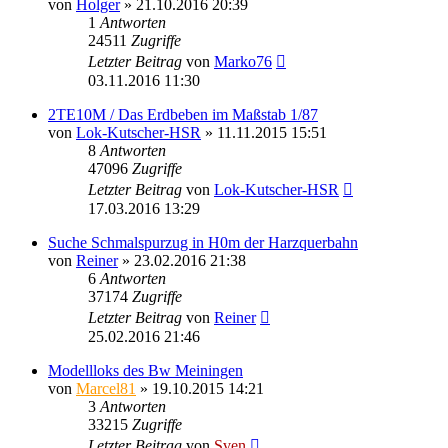
von
Holger
» 21.10.2016 20:39
1
Antworten
24511
Zugriffe
Letzter Beitrag
von
Marko76
03.11.2016 11:30
2TE10M / Das Erdbeben im Maßstab 1/87
von
Lok-Kutscher-HSR
» 11.11.2015 15:51
8
Antworten
47096
Zugriffe
Letzter Beitrag
von
Lok-Kutscher-HSR
17.03.2016 13:29
Suche Schmalspurzug in H0m der Harzquerbahn
von
Reiner
» 23.02.2016 21:38
6
Antworten
37174
Zugriffe
Letzter Beitrag
von
Reiner
25.02.2016 21:46
Modellloks des Bw Meiningen
von
Marcel81
» 19.10.2015 14:21
3
Antworten
33215
Zugriffe
Letzter Beitrag
von
Sven