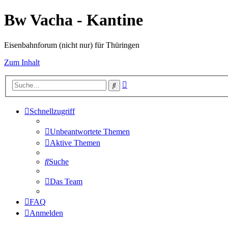
Bw Vacha - Kantine
Eisenbahnforum (nicht nur) für Thüringen
Zum Inhalt
Erweiterte
Suche
Suche
Schnellzugriff
Unbeantwortete Themen
Aktive Themen
Suche
Das Team
FAQ
Anmelden