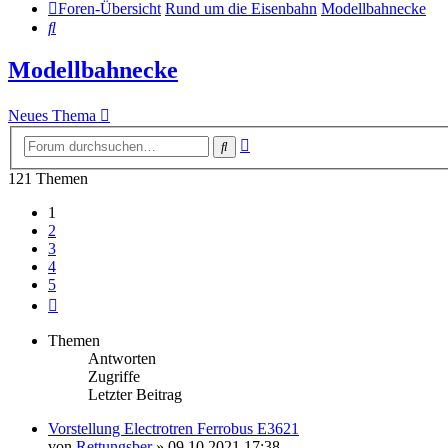
Foren-Übersicht
Rund um die Eisenbahn
Modellbahnecke
Suche
Modellbahnecke
Neues Thema
Erweiterte
Suche
Suche
121 Themen
1
2
3
4
5
Nächste
Themen
Antworten
Zugriffe
Letzter Beitrag
Vorstellung Electrotren Ferrobus E3621
von
Rettungsber
» 09.10.2021 17:38