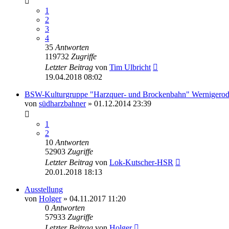
1
2
3
4
35
Antworten
119732
Zugriffe
Letzter Beitrag
von
Tim Ulbricht
19.04.2018 08:02
BSW-Kulturgruppe "Harzquer- und Brockenbahn" Wernigero
von
südharzbahner
» 01.12.2014 23:39
1
2
10
Antworten
52903
Zugriffe
Letzter Beitrag
von
Lok-Kutscher-HSR
20.01.2018 18:13
Ausstellung
von
Holger
» 04.11.2017 11:20
0
Antworten
57933
Zugriffe
Letzter Beitrag
von
Holger