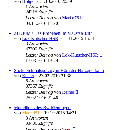
von
Holger
» 21.10.2016 20:39
1
Antworten
24715
Zugriffe
Letzter Beitrag
von
Marko76
03.11.2016 11:30
2TE10M / Das Erdbeben im Maßstab 1/87
von
Lok-Kutscher-HSR
» 11.11.2015 15:51
8
Antworten
47300
Zugriffe
Letzter Beitrag
von
Lok-Kutscher-HSR
17.03.2016 13:29
Suche Schmalspurzug in H0m der Harzquerbahn
von
Reiner
» 23.02.2016 21:38
6
Antworten
37367
Zugriffe
Letzter Beitrag
von
Reiner
25.02.2016 21:46
Modellloks des Bw Meiningen
von
Marcel81
» 19.10.2015 14:21
3
Antworten
33436
Zugriffe
Letzter Beitrag
von
Sven