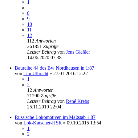
1
…
8
9
10
11
12
112
Antworten
261851
Zugriffe
Letzter Beitrag
von
Jens Gießler
14.06.2020 07:38
Baureihe 44 des Bw Nordhausen in 1:87
von
Tim Ulbricht
» 27.01.2016 12:22
1
2
12
Antworten
71290
Zugriffe
Letzter Beitrag
von
René Krebs
25.11.2019 22:04
Russische Lokomotiven im Maßstab 1:87
von
Lok-Kutscher-HSR
» 09.10.2015 13:54
1
2