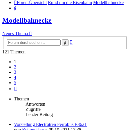
Foren-Übersicht
Rund um die Eisenbahn
Modellbahnecke
Suche
Modellbahnecke
Neues Thema
Erweiterte
Suche
Suche
121 Themen
1
2
3
4
5
Nächste
Themen
Antworten
Zugriffe
Letzter Beitrag
Vorstellung Electrotren Ferrobus E3621
von
Rettungsber
» 09.10.2021 17:38