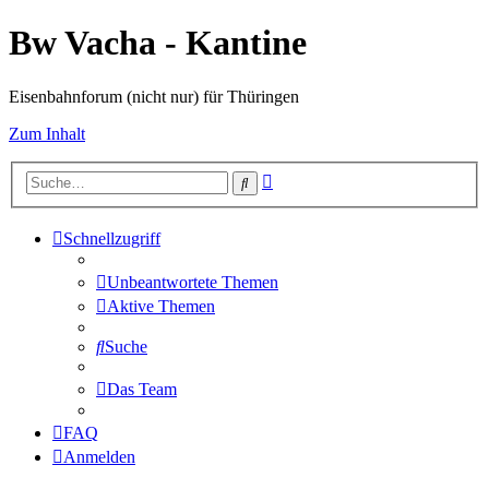
Bw Vacha - Kantine
Eisenbahnforum (nicht nur) für Thüringen
Zum Inhalt
Erweiterte
Suche
Suche
Schnellzugriff
Unbeantwortete Themen
Aktive Themen
Suche
Das Team
FAQ
Anmelden