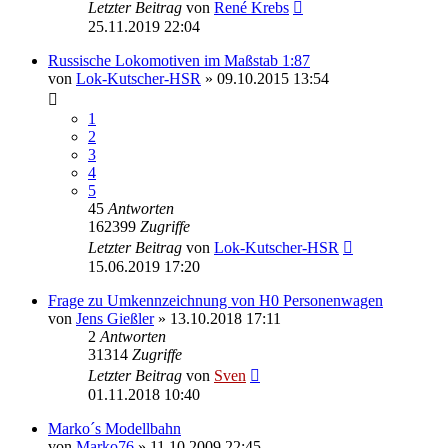
Letzter Beitrag
von
René Krebs
25.11.2019 22:04
Russische Lokomotiven im Maßstab 1:87
von
Lok-Kutscher-HSR
» 09.10.2015 13:54
1
2
3
4
5
45
Antworten
162399
Zugriffe
Letzter Beitrag
von
Lok-Kutscher-HSR
15.06.2019 17:20
Frage zu Umkennzeichnung von H0 Personenwagen
von
Jens Gießler
» 13.10.2018 17:11
2
Antworten
31314
Zugriffe
Letzter Beitrag
von
Sven
01.11.2018 10:40
Marko´s Modellbahn
von
Marko76
» 11.10.2009 22:45