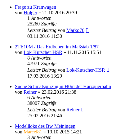
Frage zu Kranwagen
von
Holger
» 21.10.2016 20:39
1
Antworten
25260
Zugriffe
Letzter Beitrag
von
Marko76
03.11.2016 11:30
2TE10M / Das Erdbeben im Maßstab 1/87
von
Lok-Kutscher-HSR
» 11.11.2015 15:51
8
Antworten
47971
Zugriffe
Letzter Beitrag
von
Lok-Kutscher-HSR
17.03.2016 13:29
Suche Schmalspurzug in H0m der Harzquerbahn
von
Reiner
» 23.02.2016 21:38
6
Antworten
38007
Zugriffe
Letzter Beitrag
von
Reiner
25.02.2016 21:46
Modellloks des Bw Meiningen
von
Marcel81
» 19.10.2015 14:21
3
Antworten