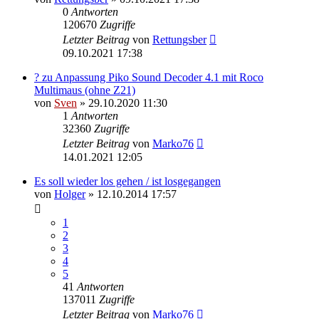
0
Antworten
120670
Zugriffe
Letzter Beitrag
von
Rettungsber
09.10.2021 17:38
? zu Anpassung Piko Sound Decoder 4.1 mit Roco
Multimaus (ohne Z21)
von
Sven
» 29.10.2020 11:30
1
Antworten
32360
Zugriffe
Letzter Beitrag
von
Marko76
14.01.2021 12:05
Es soll wieder los gehen / ist losgegangen
von
Holger
» 12.10.2014 17:57
1
2
3
4
5
41
Antworten
137011
Zugriffe
Letzter Beitrag
von
Marko76