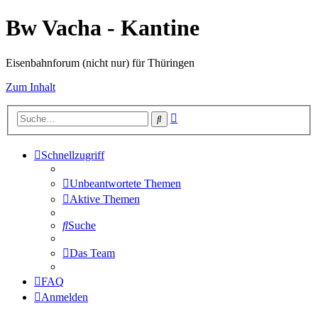
Bw Vacha - Kantine
Eisenbahnforum (nicht nur) für Thüringen
Zum Inhalt
Erweiterte
Suche
Suche
Schnellzugriff
Unbeantwortete Themen
Aktive Themen
Suche
Das Team
FAQ
Anmelden