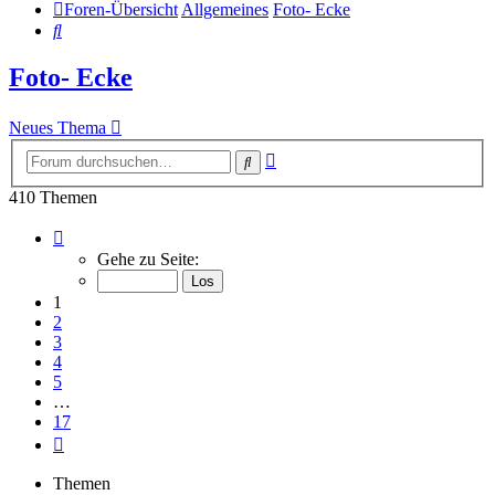
Foren-Übersicht
Allgemeines
Foto- Ecke
Suche
Foto- Ecke
Neues Thema
Erweiterte
Suche
Suche
410 Themen
Seite
1
Gehe zu Seite:
von
17
1
2
3
4
5
…
17
Nächste
Themen