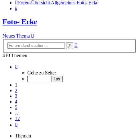
Foren-Übersicht
Allgemeines
Foto- Ecke
Suche
Foto- Ecke
Neues Thema
Erweiterte
Suche
Suche
410 Themen
Seite
1
Gehe zu Seite:
von
17
1
2
3
4
5
…
17
Nächste
Themen