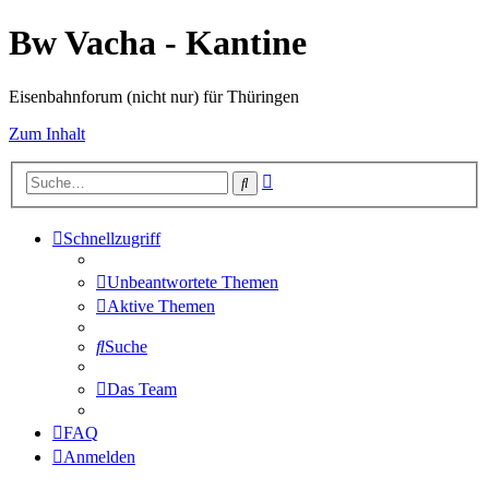
Bw Vacha - Kantine
Eisenbahnforum (nicht nur) für Thüringen
Zum Inhalt
Erweiterte
Suche
Suche
Schnellzugriff
Unbeantwortete Themen
Aktive Themen
Suche
Das Team
FAQ
Anmelden