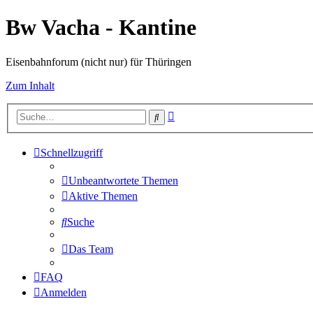
Bw Vacha - Kantine
Eisenbahnforum (nicht nur) für Thüringen
Zum Inhalt
Erweiterte
Suche
Suche
Schnellzugriff
Unbeantwortete Themen
Aktive Themen
Suche
Das Team
FAQ
Anmelden