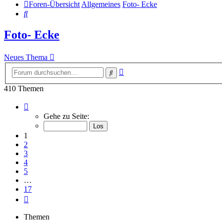
Foren-Übersicht
Allgemeines
Foto- Ecke
Suche
Foto- Ecke
Neues Thema
Erweiterte
Suche
Suche
410 Themen
Seite
1
Gehe zu Seite:
von
17
1
2
3
4
5
…
17
Nächste
Themen