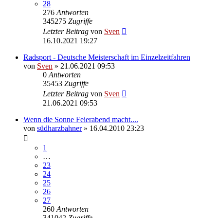
28
276
Antworten
345275
Zugriffe
Letzter Beitrag
von
Sven
16.10.2021 19:27
Radsport - Deutsche Meisterschaft im Einzelzeitfahren
von
Sven
» 21.06.2021 09:53
0
Antworten
35453
Zugriffe
Letzter Beitrag
von
Sven
21.06.2021 09:53
Wenn die Sonne Feierabend macht....
von
südharzbahner
» 16.04.2010 23:23
1
…
23
24
25
26
27
260
Antworten
341042
Zugriffe