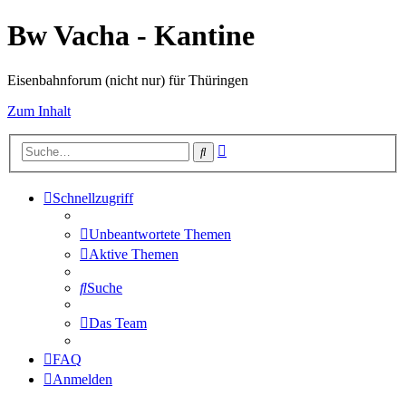
Bw Vacha - Kantine
Eisenbahnforum (nicht nur) für Thüringen
Zum Inhalt
Erweiterte
Suche
Suche
Schnellzugriff
Unbeantwortete Themen
Aktive Themen
Suche
Das Team
FAQ
Anmelden