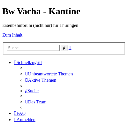
Bw Vacha - Kantine
Eisenbahnforum (nicht nur) für Thüringen
Zum Inhalt
Erweiterte
Suche
Suche
Schnellzugriff
Unbeantwortete Themen
Aktive Themen
Suche
Das Team
FAQ
Anmelden