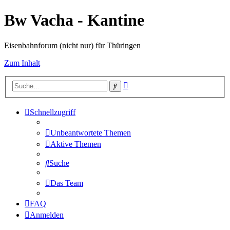
Bw Vacha - Kantine
Eisenbahnforum (nicht nur) für Thüringen
Zum Inhalt
Erweiterte
Suche
Suche
Schnellzugriff
Unbeantwortete Themen
Aktive Themen
Suche
Das Team
FAQ
Anmelden