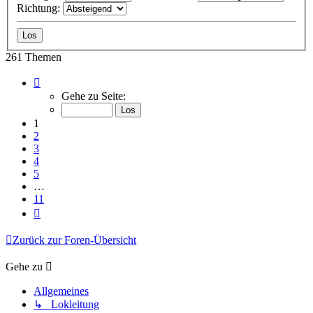
Richtung:
261 Themen
Seite
1
Gehe zu Seite:
von
11
1
2
3
4
5
…
11
Nächste
Zurück zur Foren-Übersicht
Gehe zu
Allgemeines
↳ Lokleitung