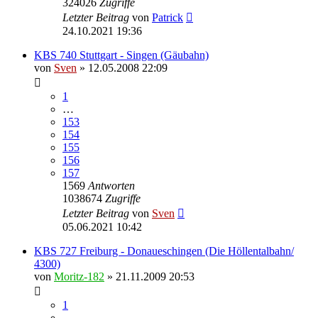
324026
Zugriffe
Letzter Beitrag
von
Patrick
24.10.2021 19:36
KBS 740 Stuttgart - Singen (Gäubahn)
von
Sven
» 12.05.2008 22:09
1
…
153
154
155
156
157
1569
Antworten
1038674
Zugriffe
Letzter Beitrag
von
Sven
05.06.2021 10:42
KBS 727 Freiburg - Donaueschingen (Die Höllentalbahn/
4300)
von
Moritz-182
» 21.11.2009 20:53
1
…