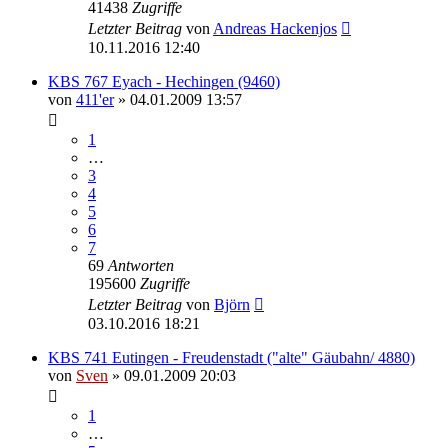
41438
Zugriffe
Letzter Beitrag
von
Andreas Hackenjos
10.11.2016 12:40
KBS 767 Eyach - Hechingen (9460)
von
411'er
» 04.01.2009 13:57
1
…
3
4
5
6
7
69
Antworten
195600
Zugriffe
Letzter Beitrag
von
Björn
03.10.2016 18:21
KBS 741 Eutingen - Freudenstadt ("alte" Gäubahn/ 4880)
von
Sven
» 09.01.2009 20:03
1
…