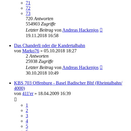
71
72
73
720
Antworten
554903
Zugriffe
Letzter Beitrag
von
Andreas Hackenjos
19.11.2018 16:58
Das Chanderli oder die Kandertalbahn
von
Marko76
» 05.10.2018 18:27
2
Antworten
25938
Zugriffe
Letzter Beitrag
von
Andreas Hackenjos
30.10.2018 10:49
KBS 703 Offenburg - Basel Badischer Bhf (Rheintalbahn/
4000)
von
411'er
» 18.04.2009 16:39
1
2
3
4
5