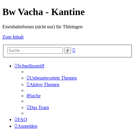
Bw Vacha - Kantine
Eisenbahnforum (nicht nur) für Thüringen
Zum Inhalt
Erweiterte
Suche
Suche
Schnellzugriff
Unbeantwortete Themen
Aktive Themen
Suche
Das Team
FAQ
Anmelden