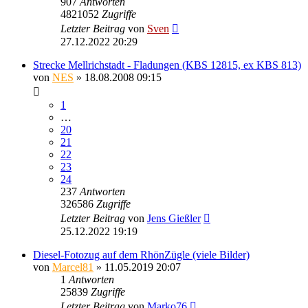
907
Antworten
4821052
Zugriffe
Letzter Beitrag
von
Sven
27.12.2022 20:29
Strecke Mellrichstadt - Fladungen (KBS 12815, ex KBS 813)
von
NES
» 18.08.2008 09:15
1
…
20
21
22
23
24
237
Antworten
326586
Zugriffe
Letzter Beitrag
von
Jens Gießler
25.12.2022 19:19
Diesel-Fotozug auf dem RhönZügle (viele Bilder)
von
Marcel81
» 11.05.2019 20:07
1
Antworten
25839
Zugriffe
Letzter Beitrag
von
Marko76