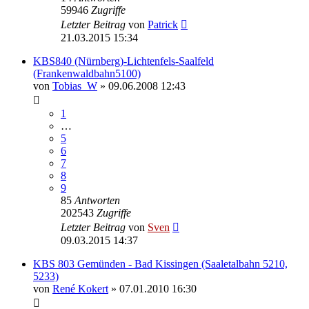
59946
Zugriffe
Letzter Beitrag
von
Patrick
21.03.2015 15:34
KBS840 (Nürnberg)-Lichtenfels-Saalfeld
(Frankenwaldbahn5100)
von
Tobias_W
» 09.06.2008 12:43
1
…
5
6
7
8
9
85
Antworten
202543
Zugriffe
Letzter Beitrag
von
Sven
09.03.2015 14:37
KBS 803 Gemünden - Bad Kissingen (Saaletalbahn 5210,
5233)
von
René Kokert
» 07.01.2010 16:30