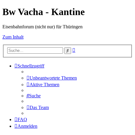
Bw Vacha - Kantine
Eisenbahnforum (nicht nur) für Thüringen
Zum Inhalt
Erweiterte
Suche
Suche
Schnellzugriff
Unbeantwortete Themen
Aktive Themen
Suche
Das Team
FAQ
Anmelden