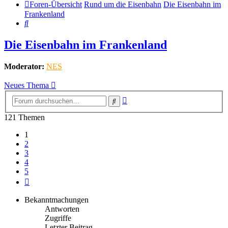
Foren-Übersicht
Rund um die Eisenbahn
Die Eisenbahn im
Frankenland
Suche
Die Eisenbahn im Frankenland
Moderator:
NES
Neues Thema
Erweiterte
Suche
Suche
121 Themen
1
2
3
4
5
Nächste
Bekanntmachungen
Antworten
Zugriffe
Letzter Beitrag