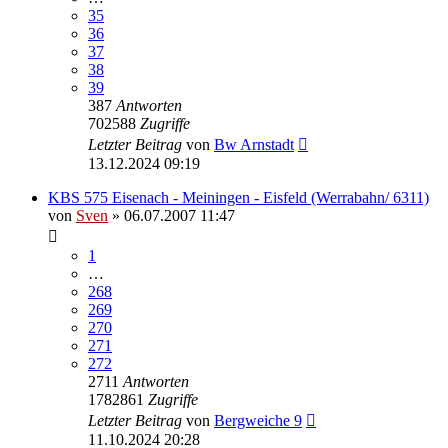
35
36
37
38
39
387
Antworten
702588
Zugriffe
Letzter Beitrag
von
Bw Arnstadt
13.12.2024 09:19
KBS 575 Eisenach - Meiningen - Eisfeld (Werrabahn/ 6311)
von
Sven
» 06.07.2007 11:47
1
…
268
269
270
271
272
2711
Antworten
1782861
Zugriffe
Letzter Beitrag
von
Bergweiche 9
11.10.2024 20:28