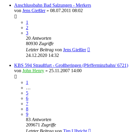
Anschlussbahn Bad Salzungen - Merkers
von
Jens Gießler
» 08.07.2011 08:02
1
2
3
20
Antworten
80930
Zugriffe
Letzter Beitrag
von
Jens Gießler
24.12.2020 14:32
KBS 594 Straußfurt - Großheringen (Pfefferminzbahn/ 6721)
von
John Henry
» 25.11.2007 14:00
1
…
5
6
7
8
9
83
Antworten
209671
Zugriffe
Letzter Beitrag
von
Tim Ulbricht