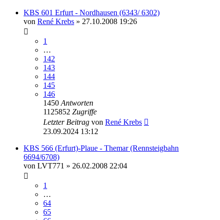
KBS 601 Erfurt - Nordhausen (6343/ 6302)
von
René Krebs
» 27.10.2008 19:26
1
…
142
143
144
145
146
1450
Antworten
1125852
Zugriffe
Letzter Beitrag
von
René Krebs
23.09.2024 13:12
KBS 566 (Erfurt)-Plaue - Themar (Rennsteigbahn
6694/6708)
von
LVT771
» 26.02.2008 22:04
1
…
64
65