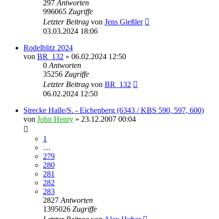
297
Antworten
996065
Zugriffe
Letzter Beitrag
von
Jens Gießler
03.03.2024 18:06
Rodelblitz 2024
von
BR_132
» 06.02.2024 12:50
0
Antworten
35256
Zugriffe
Letzter Beitrag
von
BR_132
06.02.2024 12:50
Strecke Halle/S. - Eichenberg (6343 / KBS 590, 597, 600)
von
John Henry
» 23.12.2007 00:04
1
…
279
280
281
282
283
2827
Antworten
1395026
Zugriffe