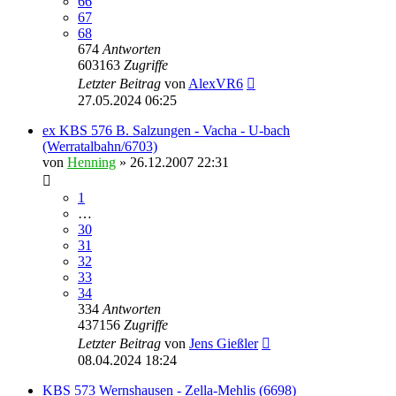
66
67
68
674
Antworten
603163
Zugriffe
Letzter Beitrag
von
AlexVR6
27.05.2024 06:25
ex KBS 576 B. Salzungen - Vacha - U-bach
(Werratalbahn/6703)
von
Henning
» 26.12.2007 22:31
1
…
30
31
32
33
34
334
Antworten
437156
Zugriffe
Letzter Beitrag
von
Jens Gießler
08.04.2024 18:24
KBS 573 Wernshausen - Zella-Mehlis (6698)