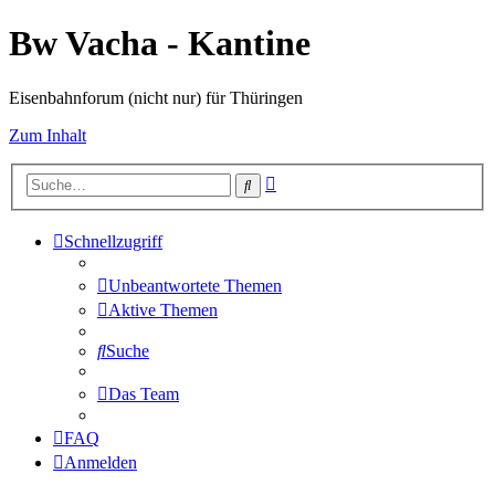
Bw Vacha - Kantine
Eisenbahnforum (nicht nur) für Thüringen
Zum Inhalt
Erweiterte
Suche
Suche
Schnellzugriff
Unbeantwortete Themen
Aktive Themen
Suche
Das Team
FAQ
Anmelden