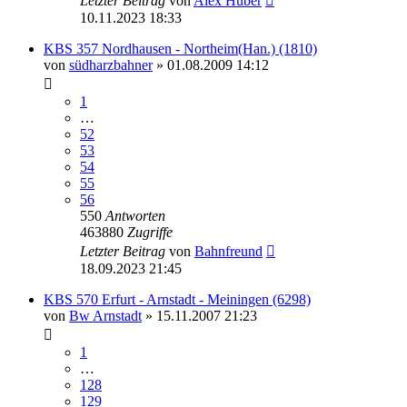
Letzter Beitrag
von
Alex Huber
10.11.2023 18:33
KBS 357 Nordhausen - Northeim(Han.) (1810)
von
südharzbahner
» 01.08.2009 14:12
1
…
52
53
54
55
56
550
Antworten
463880
Zugriffe
Letzter Beitrag
von
Bahnfreund
18.09.2023 21:45
KBS 570 Erfurt - Arnstadt - Meiningen (6298)
von
Bw Arnstadt
» 15.11.2007 21:23
1
…
128
129