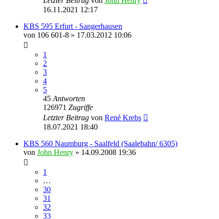
Letzter Beitrag
von
John Henry
16.11.2021 12:17
KBS 595 Erfurt - Sangerhausen
von
106 601-8
» 17.03.2012 10:06
1
2
3
4
5
45
Antworten
126971
Zugriffe
Letzter Beitrag
von
René Krebs
18.07.2021 18:40
KBS 560 Naumburg - Saalfeld (Saalebahn/ 6305)
von
John Henry
» 14.09.2008 19:36
1
…
30
31
32
33