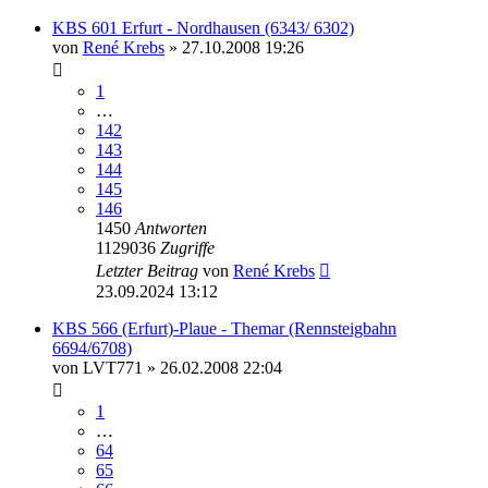
KBS 601 Erfurt - Nordhausen (6343/ 6302)
von
René Krebs
» 27.10.2008 19:26
1
…
142
143
144
145
146
1450
Antworten
1129036
Zugriffe
Letzter Beitrag
von
René Krebs
23.09.2024 13:12
KBS 566 (Erfurt)-Plaue - Themar (Rennsteigbahn
6694/6708)
von
LVT771
» 26.02.2008 22:04
1
…
64
65