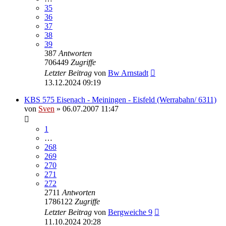
35
36
37
38
39
387
Antworten
706449
Zugriffe
Letzter Beitrag
von
Bw Arnstadt
13.12.2024 09:19
KBS 575 Eisenach - Meiningen - Eisfeld (Werrabahn/ 6311)
von
Sven
» 06.07.2007 11:47
1
…
268
269
270
271
272
2711
Antworten
1786122
Zugriffe
Letzter Beitrag
von
Bergweiche 9
11.10.2024 20:28