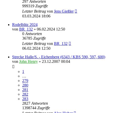
297
Antworten
999319
Zugriffe
Letzter Beitrag
von
Jens Gießler
03.03.2024 18:06
Rodelblitz 2024
von
BR_132
» 06.02.2024 12:50
0
Antworten
36785
Zugriffe
Letzter Beitrag
von
BR_132
06.02.2024 12:50
Strecke Halle/S. - Eichenberg (6343 / KBS 590, 597, 600)
von
John Henry
» 23.12.2007 00:04
1
…
279
280
281
282
283
2827
Antworten
1398744
Zugriffe