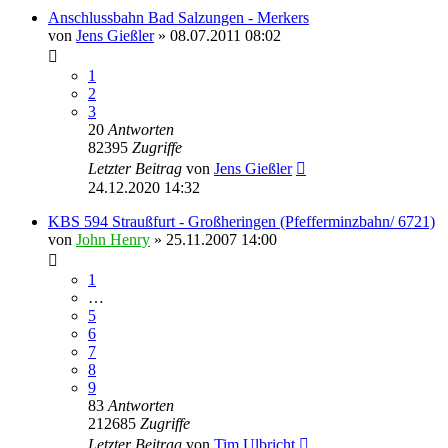
Anschlussbahn Bad Salzungen - Merkers
von
Jens Gießler
» 08.07.2011 08:02
1
2
3
20
Antworten
82395
Zugriffe
Letzter Beitrag
von
Jens Gießler
24.12.2020 14:32
KBS 594 Straußfurt - Großheringen (Pfefferminzbahn/ 6721)
von
John Henry
» 25.11.2007 14:00
1
…
5
6
7
8
9
83
Antworten
212685
Zugriffe
Letzter Beitrag
von
Tim Ulbricht