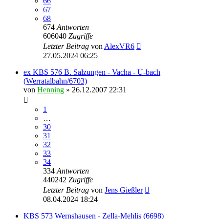
66
67
68
674
Antworten
606040
Zugriffe
Letzter Beitrag
von
AlexVR6
27.05.2024 06:25
ex KBS 576 B. Salzungen - Vacha - U-bach
(Werratalbahn/6703)
von
Henning
» 26.12.2007 22:31
1
…
30
31
32
33
34
334
Antworten
440242
Zugriffe
Letzter Beitrag
von
Jens Gießler
08.04.2024 18:24
KBS 573 Wernshausen - Zella-Mehlis (6698)