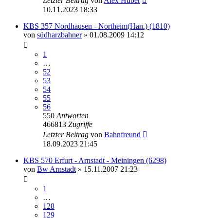
Letzter Beitrag
von
Alex Huber
10.11.2023 18:33
KBS 357 Nordhausen - Northeim(Han.) (1810)
von
südharzbahner
» 01.08.2009 14:12
1
…
52
53
54
55
56
550
Antworten
466813
Zugriffe
Letzter Beitrag
von
Bahnfreund
18.09.2023 21:45
KBS 570 Erfurt - Arnstadt - Meiningen (6298)
von
Bw Arnstadt
» 15.11.2007 21:23
1
…
128
129