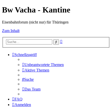
Bw Vacha - Kantine
Eisenbahnforum (nicht nur) für Thüringen
Zum Inhalt
Erweiterte
Suche
Suche
Schnellzugriff
Unbeantwortete Themen
Aktive Themen
Suche
Das Team
FAQ
Anmelden