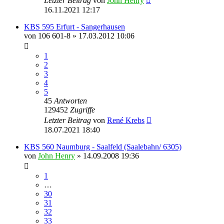
Letzter Beitrag
von
John Henry
16.11.2021 12:17
KBS 595 Erfurt - Sangerhausen
von
106 601-8
» 17.03.2012 10:06
1
2
3
4
5
45
Antworten
129452
Zugriffe
Letzter Beitrag
von
René Krebs
18.07.2021 18:40
KBS 560 Naumburg - Saalfeld (Saalebahn/ 6305)
von
John Henry
» 14.09.2008 19:36
1
…
30
31
32
33