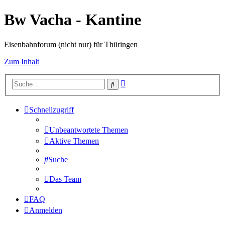
Bw Vacha - Kantine
Eisenbahnforum (nicht nur) für Thüringen
Zum Inhalt
Erweiterte
Suche
Suche
Schnellzugriff
Unbeantwortete Themen
Aktive Themen
Suche
Das Team
FAQ
Anmelden