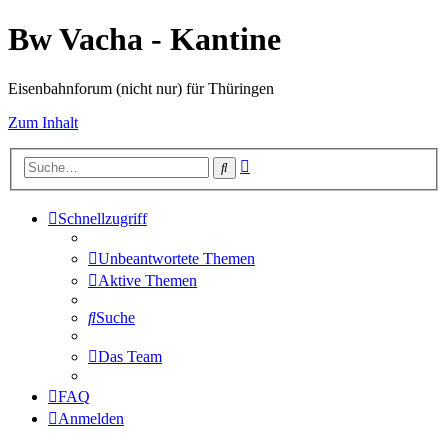
Bw Vacha - Kantine
Eisenbahnforum (nicht nur) für Thüringen
Zum Inhalt
Erweiterte
Suche
Suche
Schnellzugriff
Unbeantwortete Themen
Aktive Themen
Suche
Das Team
FAQ
Anmelden