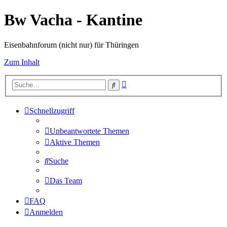
Bw Vacha - Kantine
Eisenbahnforum (nicht nur) für Thüringen
Zum Inhalt
Erweiterte
Suche
Suche
Schnellzugriff
Unbeantwortete Themen
Aktive Themen
Suche
Das Team
FAQ
Anmelden