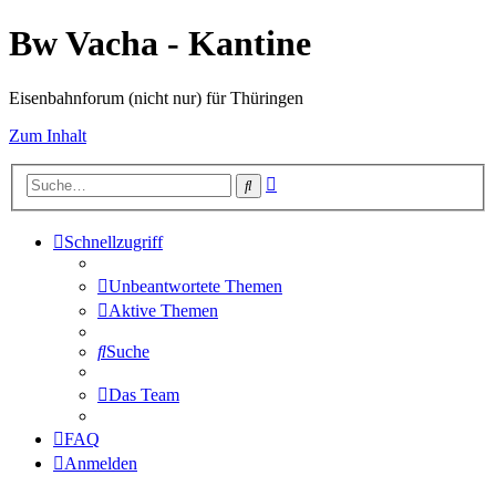
Bw Vacha - Kantine
Eisenbahnforum (nicht nur) für Thüringen
Zum Inhalt
Erweiterte
Suche
Suche
Schnellzugriff
Unbeantwortete Themen
Aktive Themen
Suche
Das Team
FAQ
Anmelden