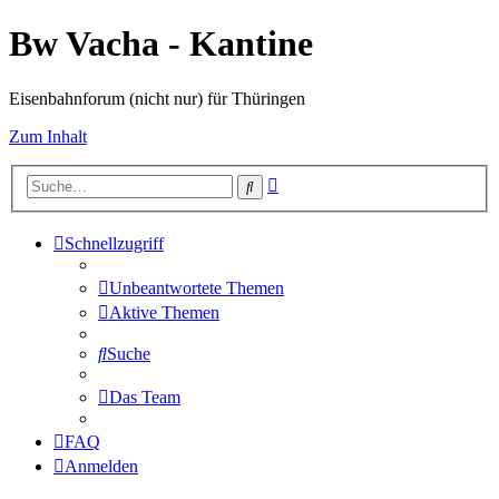
Bw Vacha - Kantine
Eisenbahnforum (nicht nur) für Thüringen
Zum Inhalt
Erweiterte
Suche
Suche
Schnellzugriff
Unbeantwortete Themen
Aktive Themen
Suche
Das Team
FAQ
Anmelden