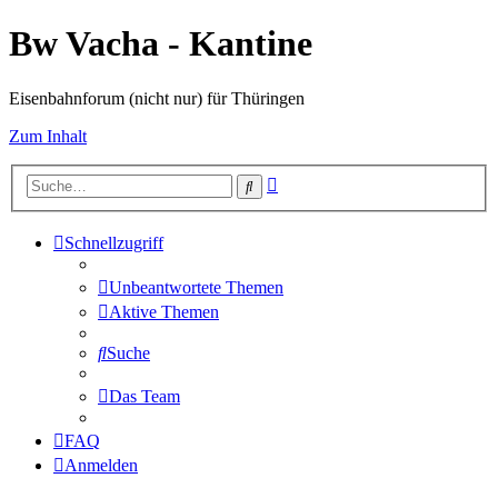
Bw Vacha - Kantine
Eisenbahnforum (nicht nur) für Thüringen
Zum Inhalt
Erweiterte
Suche
Suche
Schnellzugriff
Unbeantwortete Themen
Aktive Themen
Suche
Das Team
FAQ
Anmelden