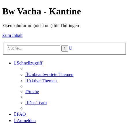
Bw Vacha - Kantine
Eisenbahnforum (nicht nur) für Thüringen
Zum Inhalt
Erweiterte
Suche
Suche
Schnellzugriff
Unbeantwortete Themen
Aktive Themen
Suche
Das Team
FAQ
Anmelden