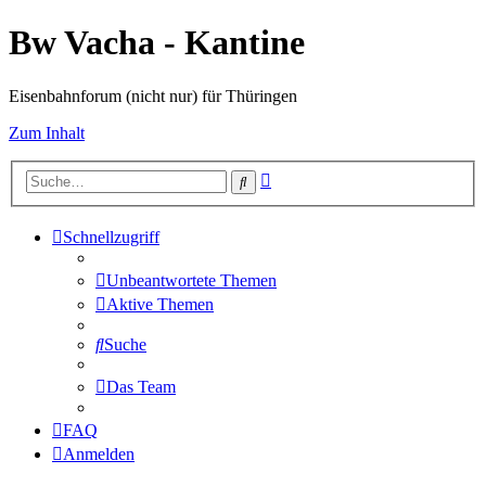
Bw Vacha - Kantine
Eisenbahnforum (nicht nur) für Thüringen
Zum Inhalt
Erweiterte
Suche
Suche
Schnellzugriff
Unbeantwortete Themen
Aktive Themen
Suche
Das Team
FAQ
Anmelden