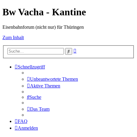
Bw Vacha - Kantine
Eisenbahnforum (nicht nur) für Thüringen
Zum Inhalt
Erweiterte
Suche
Suche
Schnellzugriff
Unbeantwortete Themen
Aktive Themen
Suche
Das Team
FAQ
Anmelden