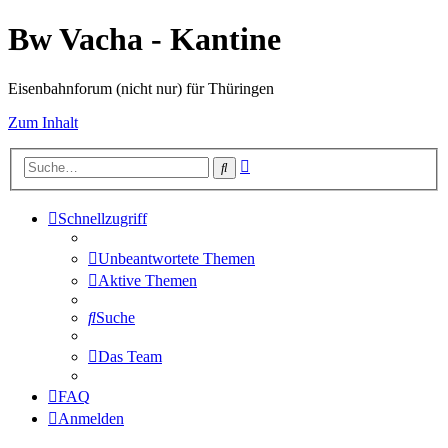
Bw Vacha - Kantine
Eisenbahnforum (nicht nur) für Thüringen
Zum Inhalt
Erweiterte
Suche
Suche
Schnellzugriff
Unbeantwortete Themen
Aktive Themen
Suche
Das Team
FAQ
Anmelden