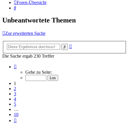
Foren-Übersicht
Suche
Unbeantwortete Themen
Zur erweiterten Suche
Erweiterte
Suche
Suche
Die Suche ergab 230 Treffer
Seite
1
Gehe zu Seite:
von
10
1
2
3
4
5
…
10
Nächste