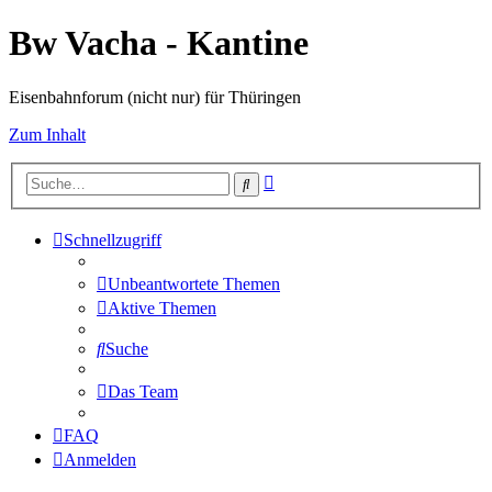
Bw Vacha - Kantine
Eisenbahnforum (nicht nur) für Thüringen
Zum Inhalt
Erweiterte
Suche
Suche
Schnellzugriff
Unbeantwortete Themen
Aktive Themen
Suche
Das Team
FAQ
Anmelden