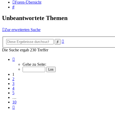
Foren-Übersicht
Suche
Unbeantwortete Themen
Zur erweiterten Suche
Erweiterte
Suche
Suche
Die Suche ergab 230 Treffer
Seite
1
Gehe zu Seite:
von
10
1
2
3
4
5
…
10
Nächste