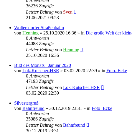
0
Antworten
36236
Zugriffe
Letzter Beitrag
von
Sven
21.06.2021 09:53
Woltersdorfer Straßenbahn
von
Henning
» 25.10.2020 16:36 » in
Die große Welt der klei
0
Antworten
44088
Zugriffe
Letzter Beitrag
von
Henning
25.10.2020 16:36
Bild des Monats - Januar 2020
von
Lok-Kutscher-HSR
» 03.02.2020 22:39 » in
Foto- Ecke
0
Antworten
47193
Zugriffe
Letzter Beitrag
von
Lok-Kutscher-HSR
03.02.2020 22:39
Silvestergruß
von
Bahnfreund
» 30.12.2019 23:31 » in
Foto- Ecke
0
Antworten
35086
Zugriffe
Letzter Beitrag
von
Bahnfreund
30.12.2019 23:31