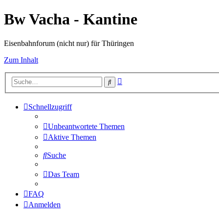
Bw Vacha - Kantine
Eisenbahnforum (nicht nur) für Thüringen
Zum Inhalt
Erweiterte
Suche
Suche
Schnellzugriff
Unbeantwortete Themen
Aktive Themen
Suche
Das Team
FAQ
Anmelden