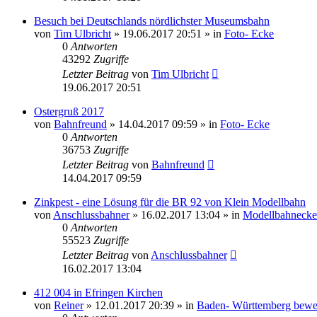
Besuch bei Deutschlands nördlichster Museumsbahn
von
Tim Ulbricht
» 19.06.2017 20:51 » in
Foto- Ecke
0
Antworten
43292
Zugriffe
Letzter Beitrag
von
Tim Ulbricht
19.06.2017 20:51
Ostergruß 2017
von
Bahnfreund
» 14.04.2017 09:59 » in
Foto- Ecke
0
Antworten
36753
Zugriffe
Letzter Beitrag
von
Bahnfreund
14.04.2017 09:59
Zinkpest - eine Lösung für die BR 92 von Klein Modellbahn
von
Anschlussbahner
» 16.02.2017 13:04 » in
Modellbahnecke
0
Antworten
55523
Zugriffe
Letzter Beitrag
von
Anschlussbahner
16.02.2017 13:04
412 004 in Efringen Kirchen
von
Reiner
» 12.01.2017 20:39 » in
Baden- Württemberg bewe