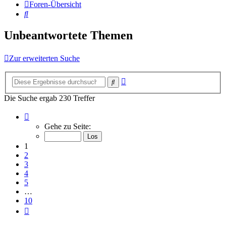
Foren-Übersicht
Suche
Unbeantwortete Themen
Zur erweiterten Suche
Erweiterte
Suche
Suche
Die Suche ergab 230 Treffer
Seite
1
Gehe zu Seite:
von
10
1
2
3
4
5
…
10
Nächste