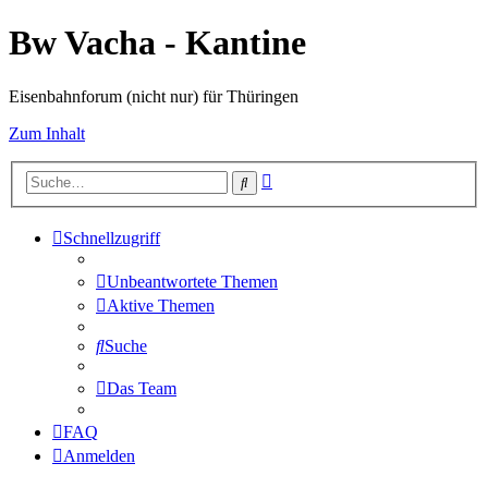
Bw Vacha - Kantine
Eisenbahnforum (nicht nur) für Thüringen
Zum Inhalt
Erweiterte
Suche
Suche
Schnellzugriff
Unbeantwortete Themen
Aktive Themen
Suche
Das Team
FAQ
Anmelden