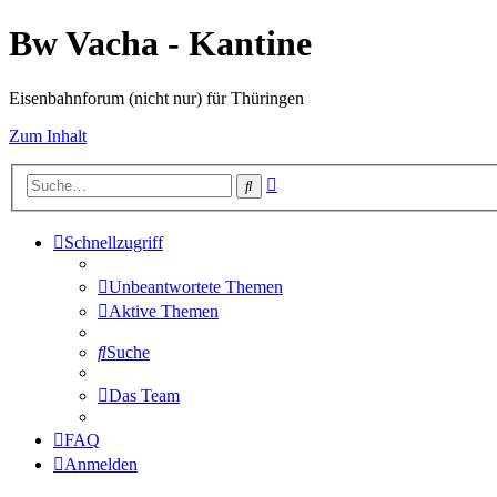
Bw Vacha - Kantine
Eisenbahnforum (nicht nur) für Thüringen
Zum Inhalt
Erweiterte
Suche
Suche
Schnellzugriff
Unbeantwortete Themen
Aktive Themen
Suche
Das Team
FAQ
Anmelden