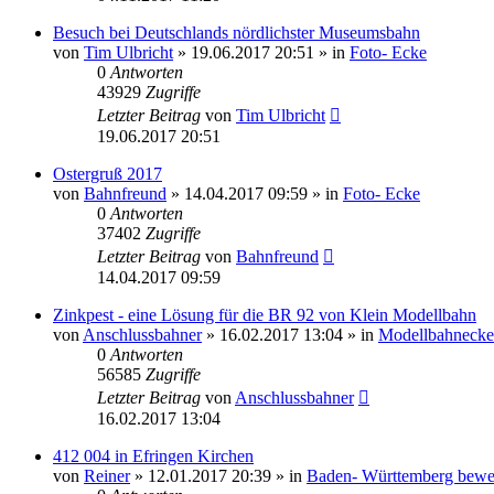
Besuch bei Deutschlands nördlichster Museumsbahn
von
Tim Ulbricht
» 19.06.2017 20:51 » in
Foto- Ecke
0
Antworten
43929
Zugriffe
Letzter Beitrag
von
Tim Ulbricht
19.06.2017 20:51
Ostergruß 2017
von
Bahnfreund
» 14.04.2017 09:59 » in
Foto- Ecke
0
Antworten
37402
Zugriffe
Letzter Beitrag
von
Bahnfreund
14.04.2017 09:59
Zinkpest - eine Lösung für die BR 92 von Klein Modellbahn
von
Anschlussbahner
» 16.02.2017 13:04 » in
Modellbahnecke
0
Antworten
56585
Zugriffe
Letzter Beitrag
von
Anschlussbahner
16.02.2017 13:04
412 004 in Efringen Kirchen
von
Reiner
» 12.01.2017 20:39 » in
Baden- Württemberg bewe