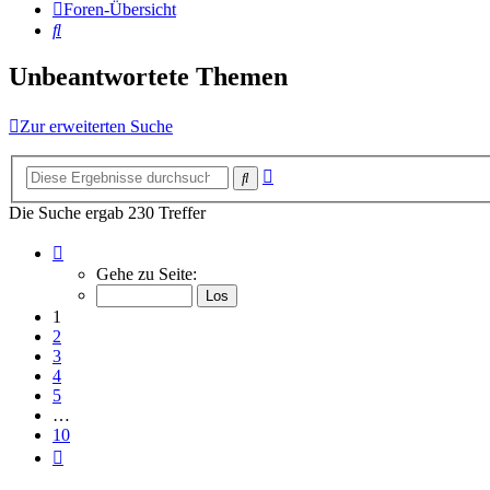
Foren-Übersicht
Suche
Unbeantwortete Themen
Zur erweiterten Suche
Erweiterte
Suche
Suche
Die Suche ergab 230 Treffer
Seite
1
Gehe zu Seite:
von
10
1
2
3
4
5
…
10
Nächste