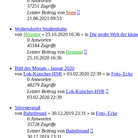
0
Antworten
37251
Zugriffe
Letzter Beitrag
von
Sven
21.06.2021 09:53
Woltersdorfer Straßenbahn
von
Henning
» 25.10.2020 16:36 » in
Die große Welt der klei
0
Antworten
45184
Zugriffe
Letzter Beitrag
von
Henning
25.10.2020 16:36
Bild des Monats - Januar 2020
von
Lok-Kutscher-HSR
» 03.02.2020 22:39 » in
Foto- Ecke
0
Antworten
48279
Zugriffe
Letzter Beitrag
von
Lok-Kutscher-HSR
03.02.2020 22:39
Silvestergruß
von
Bahnfreund
» 30.12.2019 23:31 » in
Foto- Ecke
0
Antworten
35728
Zugriffe
Letzter Beitrag
von
Bahnfreund
30.12.2019 23:31