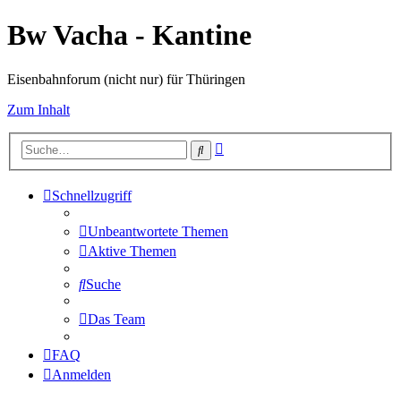
Bw Vacha - Kantine
Eisenbahnforum (nicht nur) für Thüringen
Zum Inhalt
Erweiterte
Suche
Suche
Schnellzugriff
Unbeantwortete Themen
Aktive Themen
Suche
Das Team
FAQ
Anmelden