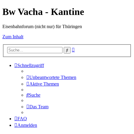
Bw Vacha - Kantine
Eisenbahnforum (nicht nur) für Thüringen
Zum Inhalt
Erweiterte
Suche
Suche
Schnellzugriff
Unbeantwortete Themen
Aktive Themen
Suche
Das Team
FAQ
Anmelden