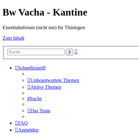
Bw Vacha - Kantine
Eisenbahnforum (nicht nur) für Thüringen
Zum Inhalt
Erweiterte
Suche
Suche
Schnellzugriff
Unbeantwortete Themen
Aktive Themen
Suche
Das Team
FAQ
Anmelden