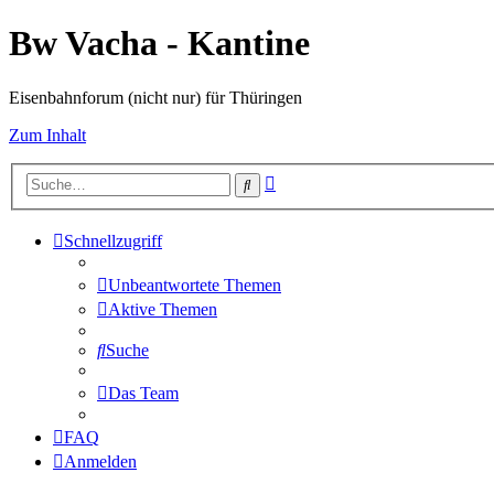
Bw Vacha - Kantine
Eisenbahnforum (nicht nur) für Thüringen
Zum Inhalt
Erweiterte
Suche
Suche
Schnellzugriff
Unbeantwortete Themen
Aktive Themen
Suche
Das Team
FAQ
Anmelden