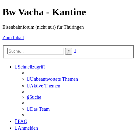
Bw Vacha - Kantine
Eisenbahnforum (nicht nur) für Thüringen
Zum Inhalt
Erweiterte
Suche
Suche
Schnellzugriff
Unbeantwortete Themen
Aktive Themen
Suche
Das Team
FAQ
Anmelden