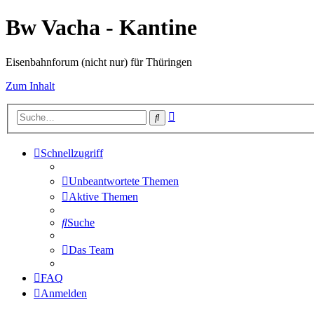
Bw Vacha - Kantine
Eisenbahnforum (nicht nur) für Thüringen
Zum Inhalt
Erweiterte
Suche
Suche
Schnellzugriff
Unbeantwortete Themen
Aktive Themen
Suche
Das Team
FAQ
Anmelden