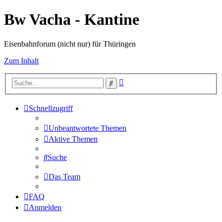
Bw Vacha - Kantine
Eisenbahnforum (nicht nur) für Thüringen
Zum Inhalt
Erweiterte
Suche
Suche
Schnellzugriff
Unbeantwortete Themen
Aktive Themen
Suche
Das Team
FAQ
Anmelden