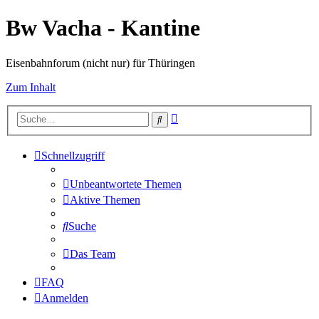
Bw Vacha - Kantine
Eisenbahnforum (nicht nur) für Thüringen
Zum Inhalt
Erweiterte
Suche
Suche
Schnellzugriff
Unbeantwortete Themen
Aktive Themen
Suche
Das Team
FAQ
Anmelden