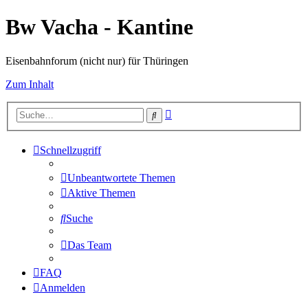
Bw Vacha - Kantine
Eisenbahnforum (nicht nur) für Thüringen
Zum Inhalt
Erweiterte
Suche
Suche
Schnellzugriff
Unbeantwortete Themen
Aktive Themen
Suche
Das Team
FAQ
Anmelden