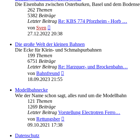
Die Eisenbahn zwischen Osterburken, Basel und dem Bodense
262
Themen
5382
Beiträge
Letzter Beitrag
Re: KBS 774 Pforzheim - Horb …
Neuester
von
Sven
Beitrag
27.12.2022 20:38
Die große Welt der kleinen Bahnen
Die Ecke für Klein- und Schmalspurbahnen
199
Themen
6751
Beiträge
Letzter Beitrag
Re: Harzquer- und Brockenbahn…
Neuester
von
Bahnfreund
Beitrag
18.09.2023 21:55
Modellbahnecke
Wie der Name schon sagt, alles rund um die Modellbahn
121
Themen
1269
Beiträge
Letzter Beitrag
Vorstellung Electrotren Ferro…
Neuester
von
Rettungsber
Beitrag
09.10.2021 17:38
Datenschutz