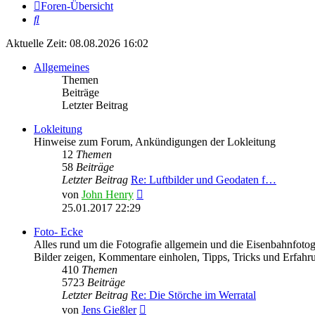
Foren-Übersicht
Suche
Aktuelle Zeit: 08.08.2026 16:02
Allgemeines
Themen
Beiträge
Letzter Beitrag
Lokleitung
Hinweise zum Forum, Ankündigungen der Lokleitung
12
Themen
58
Beiträge
Letzter Beitrag
Re: Luftbilder und Geodaten f…
Neuester
von
John Henry
Beitrag
25.01.2017 22:29
Foto- Ecke
Alles rund um die Fotografie allgemein und die Eisenbahnfotogr
Bilder zeigen, Kommentare einholen, Tipps, Tricks und Erfahr
410
Themen
5723
Beiträge
Letzter Beitrag
Re: Die Störche im Werratal
Neuester
von
Jens Gießler