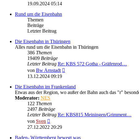
Beitrag
19.09.2024 05:14
Rund um die Eisenbahn
Themen
Beiträge
Letzter Beitrag
Die Eisenbahn in Thüringen
Alles rund um die Eisenbahn in Thüringen
386
Themen
19409
Beiträge
Letzter Beitrag
Re: KBS 572 Gotha - Gräfenrod…
Neuester
von
Bw Arnstadt
Beitrag
13.12.2024 09:19
Die Eisenbahn im Frankenland
Etwas aus der Region, wo außer der Bahn auch das "r" besonder
Moderator:
NES
122
Themen
2497
Beiträge
Letzter Beitrag
Re: KBS815 Meiningen/Grimment…
Neuester
von
Sven
Beitrag
27.12.2022 20:29
Baden- Württemberg bewegt was