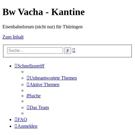
Bw Vacha - Kantine
Eisenbahnforum (nicht nur) für Thüringen
Zum Inhalt
Erweiterte
Suche
Suche
Schnellzugriff
Unbeantwortete Themen
Aktive Themen
Suche
Das Team
FAQ
Anmelden