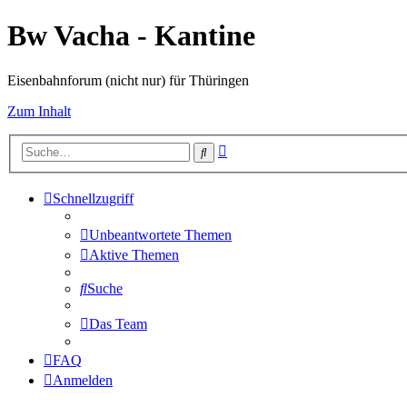
Bw Vacha - Kantine
Eisenbahnforum (nicht nur) für Thüringen
Zum Inhalt
Erweiterte
Suche
Suche
Schnellzugriff
Unbeantwortete Themen
Aktive Themen
Suche
Das Team
FAQ
Anmelden