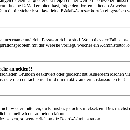
 angemeldeten Mitglieder erst freigeschaltet werden – entweder musst du
. Wenn du eine E-Mail erhalten hast, folge den dort enthaltenen Anweis
nn du dir sicher bist, dass deine E-Mail-Adresse korrekt eingegeben w
Benutzername und dein Passwort richtig sind. Wenn dies der Fall ist, w
igurationsproblem mit der Website vorliegt, welches ein Administrator l
t mehr anmelden?!
rschieden Gründen deaktiviert oder gelöscht hat. Außerdem löschen vie
triere dich einfach erneut und nimm aktiv an den Diskussionen teil!
 nicht wieder mitteilen, du kannst es jedoch zurücksetzen. Dies machs
 dich schnell wieder anmelden können.
ückzusetzen, so wende dich an die Board-Administration.