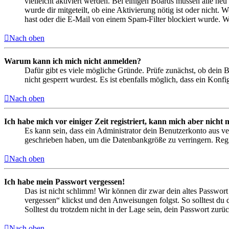
vielleicht aktiviert werden. Bei einigen Boards müssen alle neu
wurde dir mitgeteilt, ob eine Aktivierung nötig ist oder nicht
hast oder die E-Mail von einem Spam-Filter blockiert wurde. We
Nach oben
Warum kann ich mich nicht anmelden?
Dafür gibt es viele mögliche Gründe. Prüfe zunächst, ob dein 
nicht gesperrt wurdest. Es ist ebenfalls möglich, dass ein Konf
Nach oben
Ich habe mich vor einiger Zeit registriert, kann mich aber nich
Es kann sein, dass ein Administrator dein Benutzerkonto aus ve
geschrieben haben, um die Datenbankgröße zu verringern. Regis
Nach oben
Ich habe mein Passwort vergessen!
Das ist nicht schlimm! Wir können dir zwar dein altes Passwort
vergessen“ klickst und den Anweisungen folgst. So solltest du
Solltest du trotzdem nicht in der Lage sein, dein Passwort zur
Nach oben