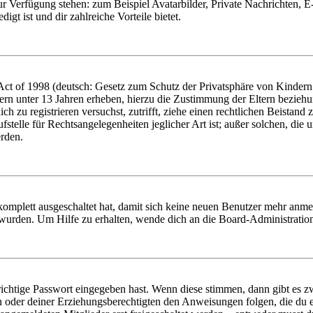
zur Verfügung stehen: zum Beispiel Avatarbilder, Private Nachrichten, 
igt ist und dir zahlreiche Vorteile bietet.
t of 1998 (deutsch: Gesetz zum Schutz der Privatsphäre von Kindern i
ern unter 13 Jahren erheben, hierzu die Zustimmung der Eltern bezieh
dich zu registrieren versuchst, zutrifft, ziehe einen rechtlichen Beista
stelle für Rechtsangelegenheiten jeglicher Art ist; außer solchen, die
erden.
 komplett ausgeschaltet hat, damit sich keine neuen Benutzer mehr anm
 wurden. Um Hilfe zu erhalten, wende dich an die Board-Administratio
richtige Passwort eingegeben hast. Wenn diese stimmen, dann gibt es
ern oder deiner Erziehungsberechtigten den Anweisungen folgen, die du e