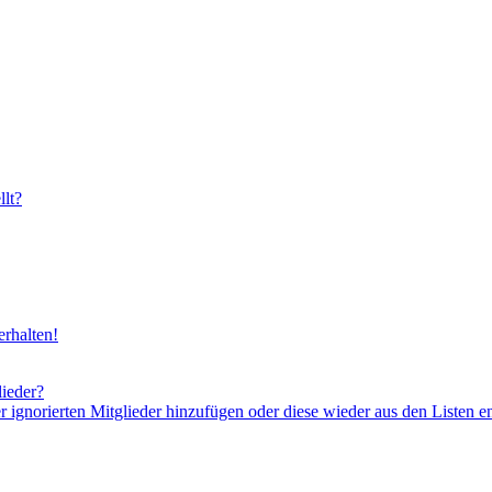
lt?
rhalten!
lieder?
er ignorierten Mitglieder hinzufügen oder diese wieder aus den Listen e