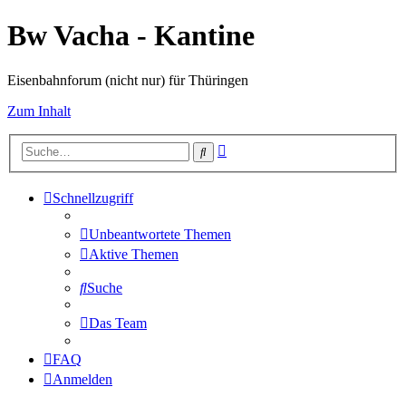
Bw Vacha - Kantine
Eisenbahnforum (nicht nur) für Thüringen
Zum Inhalt
Erweiterte
Suche
Suche
Schnellzugriff
Unbeantwortete Themen
Aktive Themen
Suche
Das Team
FAQ
Anmelden