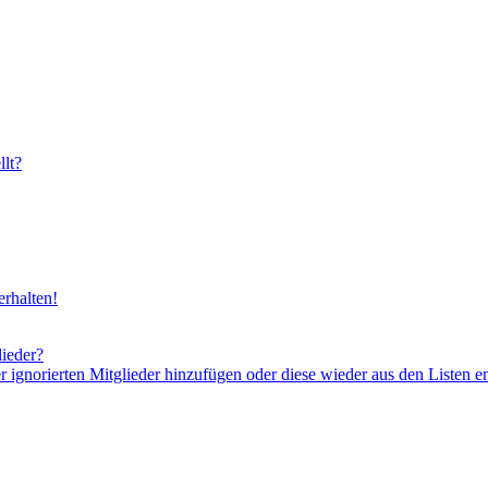
lt?
rhalten!
lieder?
er ignorierten Mitglieder hinzufügen oder diese wieder aus den Listen e