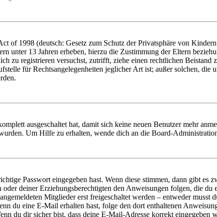
t of 1998 (deutsch: Gesetz zum Schutz der Privatsphäre von Kindern i
ern unter 13 Jahren erheben, hierzu die Zustimmung der Eltern bezieh
dich zu registrieren versuchst, zutrifft, ziehe einen rechtlichen Beista
stelle für Rechtsangelegenheiten jeglicher Art ist; außer solchen, die
erden.
 komplett ausgeschaltet hat, damit sich keine neuen Benutzer mehr anm
 wurden. Um Hilfe zu erhalten, wende dich an die Board-Administratio
richtige Passwort eingegeben hast. Wenn diese stimmen, dann gibt es
ern oder deiner Erziehungsberechtigten den Anweisungen folgen, die du e
 angemeldeten Mitglieder erst freigeschaltet werden – entweder musst du
. Wenn du eine E-Mail erhalten hast, folge den dort enthaltenen Anweis
nn du dir sicher bist, dass deine E-Mail-Adresse korrekt eingegeben w