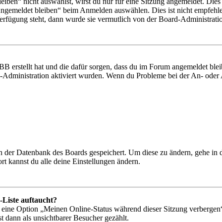
en“ nicht auswählst, wirst du nur für eine Sitzung angemeldet. Dies
Angemeldet bleiben“ beim Anmelden auswählen. Dies ist nicht empfehle
Verfügung steht, dann wurde sie vermutlich von der Board-Administratio
BB erstellt hat und die dafür sorgen, dass du im Forum angemeldet bl
rd-Administration aktiviert wurden. Wenn du Probleme bei der An- ode
 in der Datenbank des Boards gespeichert. Um diese zu ändern, gehe in
t kannst du alle deine Einstellungen ändern.
-Liste auftaucht?
n eine Option „Meinen Online-Status während dieser Sitzung verbergen
t dann als unsichtbarer Besucher gezählt.