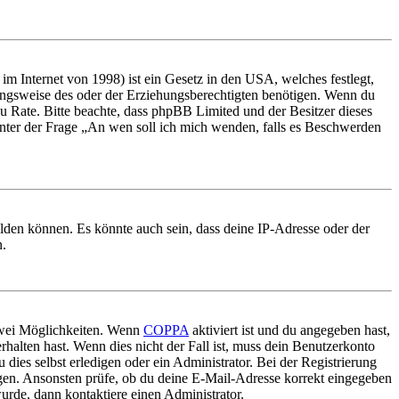
m Internet von 1998) ist ein Gesetz in den USA, welches festlegt,
ungsweise des oder der Erziehungsberechtigten benötigen. Wenn du
nd zu Rate. Bitte beachte, dass phpBB Limited und der Besitzer dieses
 unter der Frage „An wen soll ich mich wenden, falls es Beschwerden
elden können. Es könnte auch sein, dass deine IP-Adresse oder der
n.
 zwei Möglichkeiten. Wenn
COPPA
aktiviert ist und du angegeben hast,
rhalten hast. Wenn dies nicht der Fall ist, muss dein Benutzerkonto
 dies selbst erledigen oder ein Administrator. Bei der Registrierung
ungen. Ansonsten prüfe, ob du deine E-Mail-Adresse korrekt eingegeben
urde, dann kontaktiere einen Administrator.